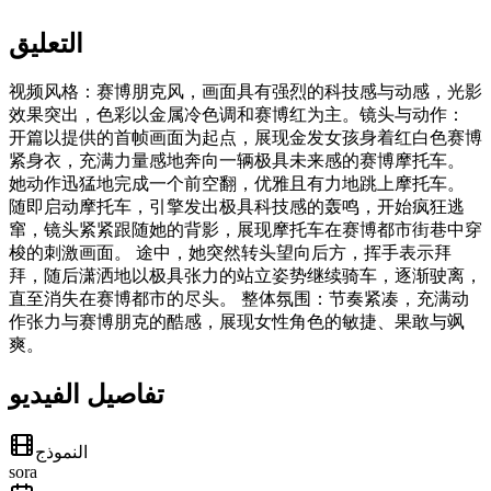
التعليق
视频风格：赛博朋克风，画面具有强烈的科技感与动感，光影
效果突出，色彩以金属冷色调和赛博红为主。镜头与动作：
开篇以提供的首帧画面为起点，展现金发女孩身着红白色赛博
紧身衣，充满力量感地奔向一辆极具未来感的赛博摩托车。
她动作迅猛地完成一个前空翻，优雅且有力地跳上摩托车。
随即启动摩托车，引擎发出极具科技感的轰鸣，开始疯狂逃
窜，镜头紧紧跟随她的背影，展现摩托车在赛博都市街巷中穿
梭的刺激画面。 途中，她突然转头望向后方，挥手表示拜
拜，随后潇洒地以极具张力的站立姿势继续骑车，逐渐驶离，
直至消失在赛博都市的尽头。 整体氛围：节奏紧凑，充满动
作张力与赛博朋克的酷感，展现女性角色的敏捷、果敢与飒
爽。
تفاصيل الفيديو
النموذج
sora