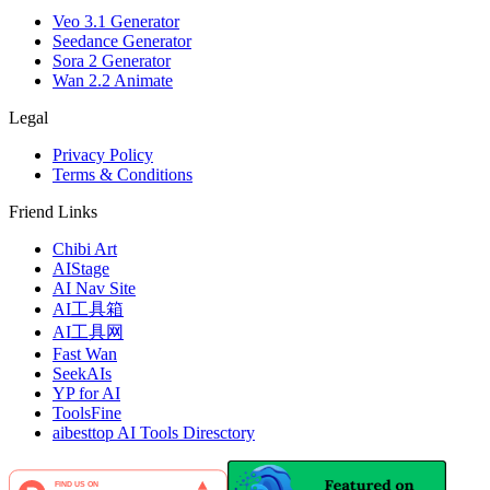
Veo 3.1 Generator
Seedance Generator
Sora 2 Generator
Wan 2.2 Animate
Legal
Privacy Policy
Terms & Conditions
Friend Links
Chibi Art
AIStage
AI Nav Site
AI工具箱
AI工具网
Fast Wan
SeekAIs
YP for AI
ToolsFine
aibesttop AI Tools Diresctory