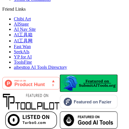
Friend Links
Chibi Art
AIStage
AI Nav Site
AI工具箱
AI工具网
Fast Wan
SeekAIs
YP for AI
ToolsFine
aibesttop AI Tools Diresctory