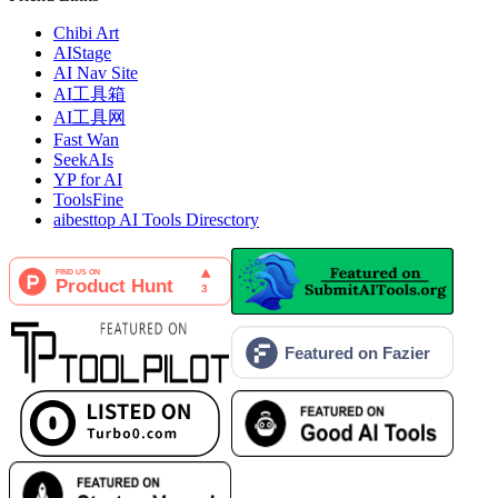
Chibi Art
AIStage
AI Nav Site
AI工具箱
AI工具网
Fast Wan
SeekAIs
YP for AI
ToolsFine
aibesttop AI Tools Diresctory