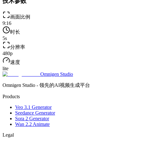
技术参数
画面比例
9:16
时长
5
s
分辨率
480p
速度
lite
Omnigen Studio
Omnigen Studio - 领先的AI视频生成平台
Products
Veo 3.1 Generator
Seedance Generator
Sora 2 Generator
Wan 2.2 Animate
Legal