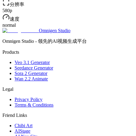
分辨率
580p
速度
normal
Omnigen Studio
Omnigen Studio - 领先的AI视频生成平台
Products
Veo 3.1 Generator
Seedance Generator
Sora 2 Generator
Wan 2.2 Animate
Legal
Privacy Policy
Terms & Conditions
Friend Links
Chibi Art
AIStage