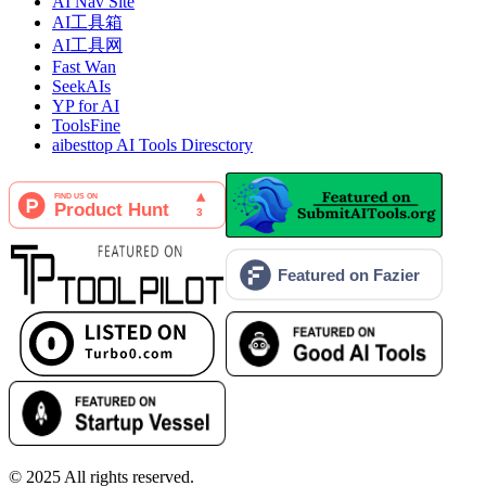
AI Nav Site
AI工具箱
AI工具网
Fast Wan
SeekAIs
YP for AI
ToolsFine
aibesttop AI Tools Diresctory
© 2025
All rights reserved.