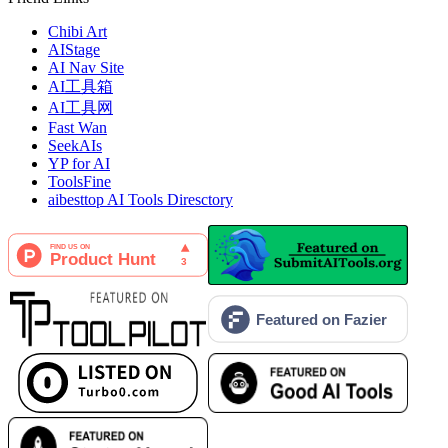
Chibi Art
AIStage
AI Nav Site
AI工具箱
AI工具网
Fast Wan
SeekAIs
YP for AI
ToolsFine
aibesttop AI Tools Diresctory