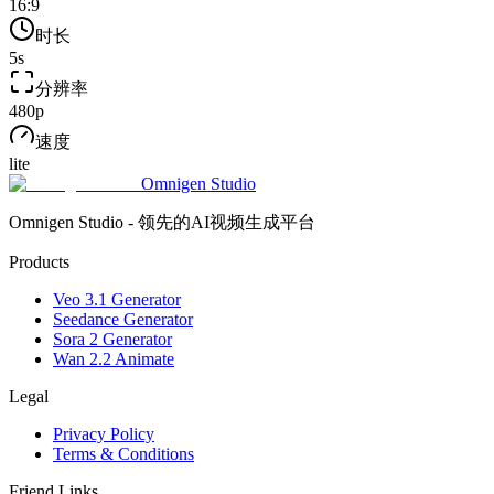
16:9
时长
5
s
分辨率
480p
速度
lite
Omnigen Studio
Omnigen Studio - 领先的AI视频生成平台
Products
Veo 3.1 Generator
Seedance Generator
Sora 2 Generator
Wan 2.2 Animate
Legal
Privacy Policy
Terms & Conditions
Friend Links