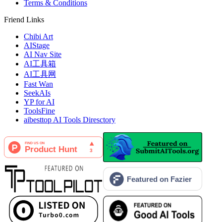
Terms & Conditions
Friend Links
Chibi Art
AIStage
AI Nav Site
AI工具箱
AI工具网
Fast Wan
SeekAIs
YP for AI
ToolsFine
aibesttop AI Tools Diresctory