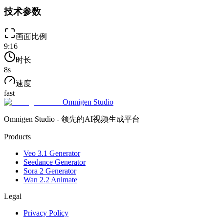
技术参数
画面比例
9:16
时长
8
s
速度
fast
Omnigen Studio
Omnigen Studio - 领先的AI视频生成平台
Products
Veo 3.1 Generator
Seedance Generator
Sora 2 Generator
Wan 2.2 Animate
Legal
Privacy Policy