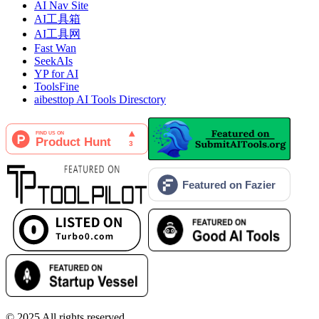
AI Nav Site
AI工具箱
AI工具网
Fast Wan
SeekAIs
YP for AI
ToolsFine
aibesttop AI Tools Diresctory
© 2025
All rights reserved.