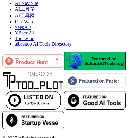
AI Nav Site
AI工具箱
AI工具网
Fast Wan
SeekAIs
YP for AI
ToolsFine
aibesttop AI Tools Diresctory