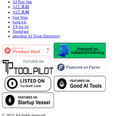
AI Nav Site
AI工具箱
AI工具网
Fast Wan
SeekAIs
YP for AI
ToolsFine
aibesttop AI Tools Diresctory
© 2025
All rights reserved.