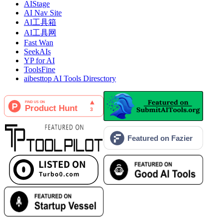
AIStage
AI Nav Site
AI工具箱
AI工具网
Fast Wan
SeekAIs
YP for AI
ToolsFine
aibesttop AI Tools Diresctory