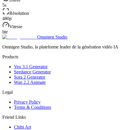
5
s
Résolution
480p
Vitesse
lite
Omnigen Studio
Omnigen Studio, la plateforme leader de la génération vidéo IA
Products
Veo 3.1 Generator
Seedance Generator
Sora 2 Generator
Wan 2.2 Animate
Legal
Privacy Policy
Terms & Conditions
Friend Links
Chibi Art