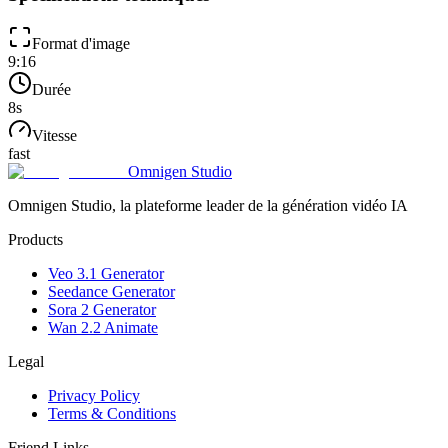
Format d'image
9:16
Durée
8
s
Vitesse
fast
Omnigen Studio
Omnigen Studio, la plateforme leader de la génération vidéo IA
Products
Veo 3.1 Generator
Seedance Generator
Sora 2 Generator
Wan 2.2 Animate
Legal
Privacy Policy
Terms & Conditions
Friend Links