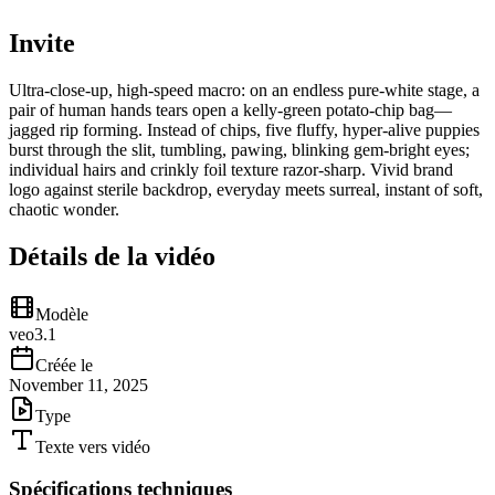
Invite
Ultra-close-up, high-speed macro: on an endless pure-white stage, a
pair of human hands tears open a kelly-green potato-chip bag—
jagged rip forming. Instead of chips, five fluffy, hyper-alive puppies
burst through the slit, tumbling, pawing, blinking gem-bright eyes;
individual hairs and crinkly foil texture razor-sharp. Vivid brand
logo against sterile backdrop, everyday meets surreal, instant of soft,
chaotic wonder.
Détails de la vidéo
Modèle
veo3.1
Créée le
November 11, 2025
Type
Texte vers vidéo
Spécifications techniques