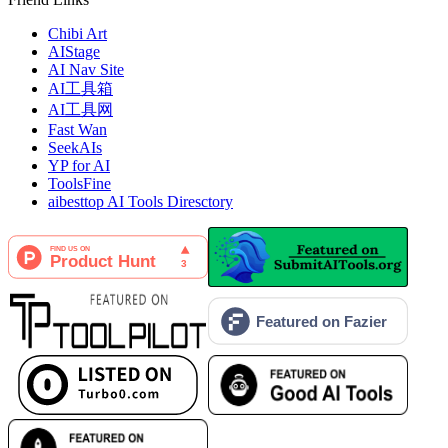
Chibi Art
AIStage
AI Nav Site
AI工具箱
AI工具网
Fast Wan
SeekAIs
YP for AI
ToolsFine
aibesttop AI Tools Diresctory