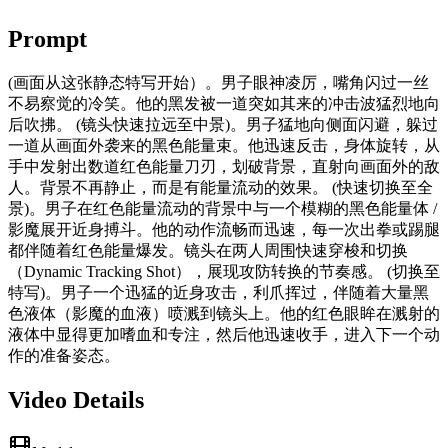
Prompt
(画面从这张静态特写开始）。男子眼神凌厉，嘴角闪过一丝
不易察觉的冷笑。他的黑发被一道突如其来的冲击波猛烈地向
后吹拂。 (镜头快速拉远至中景)。男子猛地向侧面闪避，躲过
一道从画面外袭来的黑色能量束。他迅速反击，身体旋转，从
手中发射出数道红色能量刀刃，划破背景，直射向画面外的敌
人。背景不再静止，而是有能量流动的效果。 (快速切换至全
景)。男子在红色能量流动的背景中与一个模糊的黑色能量体 /
影魔展开近身搏斗。他的动作流畅而迅速，每一次出拳或踢腿
都伴随着红色能量爆发。镜头在两人周围快速穿梭和切换
（Dynamic Tracking Shot），展现攻防转换的节奏感。 (切换至
特写)。男子一个迅猛的近身攻击，利爪挥过，伴随着大量黑
色液体（影魔的血液）喷溅到镜头上。他的红色眼眸在溅射的
液体中显得更加嗜血和专注，然后他迅速收手，进入下一个动
作的准备姿态。
Video Details