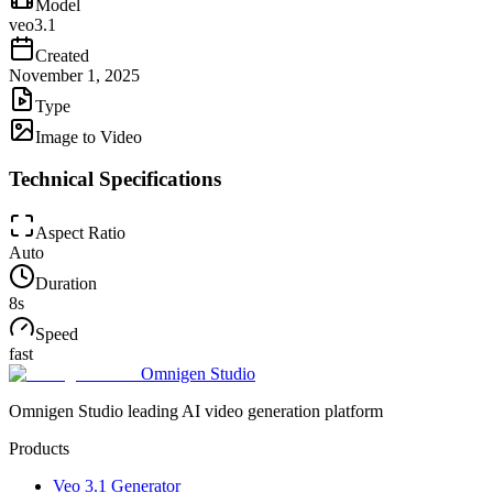
Model
veo3.1
Created
November 1, 2025
Type
Image to Video
Technical Specifications
Aspect Ratio
Auto
Duration
8
s
Speed
fast
Omnigen Studio
Omnigen Studio leading AI video generation platform
Products
Veo 3.1 Generator