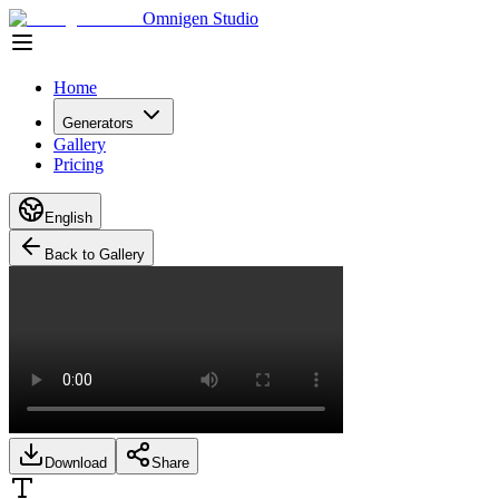
Omnigen Studio
Home
Generators
Gallery
Pricing
English
Back to Gallery
Download
Share