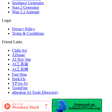
Seedance Generator
Sora 2 Generator
Wan 2.2 Animate
Legal
Privacy Policy
Terms & Conditions
Friend Links
Chibi Art
AIStage
AI Nav Site
AI工具箱
AI工具网
Fast Wan
SeekAIs
YP for AI
ToolsFine
aibesttop AI Tools Diresctory