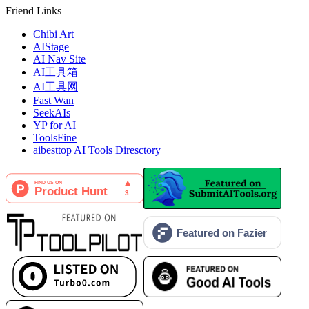
Friend Links
Chibi Art
AIStage
AI Nav Site
AI工具箱
AI工具网
Fast Wan
SeekAIs
YP for AI
ToolsFine
aibesttop AI Tools Diresctory