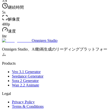
3:4
継続時間
5
s
解像度
480p
速度
lite
Omnigen Studio
Omnigen Studio、AI動画生成のリーディングプラットフォー
ム
Products
Veo 3.1 Generator
Seedance Generator
Sora 2 Generator
Wan 2.2 Animate
Legal
Privacy Policy
Terms & Conditions